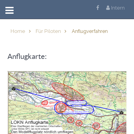
Intern
Home
Für Piloten
Anflugverfahren
Anflugkarte: